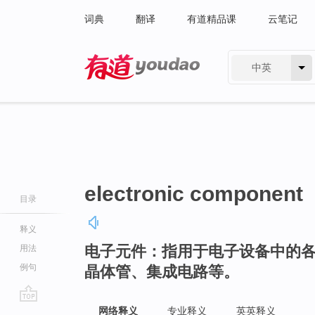
词典
翻译
有道精品课
云笔记
中英
有道 - 网易旗下搜索
electronic component
目录
释义
电子元件：指用于电子设备中的
用法
例句
晶体管、集成电路等。
go
网络释义
专业释义
英英释义