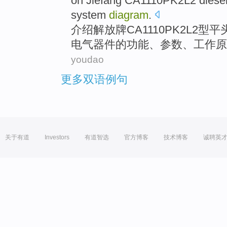
on Jiefang
CA1110PK2L2
diese
system
diagram
.
介绍
解放牌
CA1110PK2L2
型平
电气
器件
的
功能
、
参数
、
工作
原
youdao
更多双语例句
关于有道
Investors
有道智选
官方博客
技术博客
诚聘英