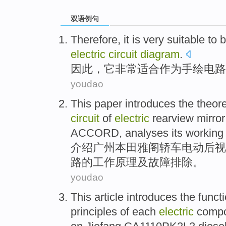
双语例句
Therefore
,
it
is very
suitable to
b
electric
circuit
diagram
.
因此
，
它
非常
适合
作为
手绘
电路
youdao
This paper introduces
the theor
circuit
of
electric
rearview mirror
ACCORD,
analyses
its
working
介绍
广州
本田雅阁轿车
电动
后视
路的
工作
原理
及
故障
排除
。
youdao
This article
introduces
the
funct
principles
of
each
electric
comp