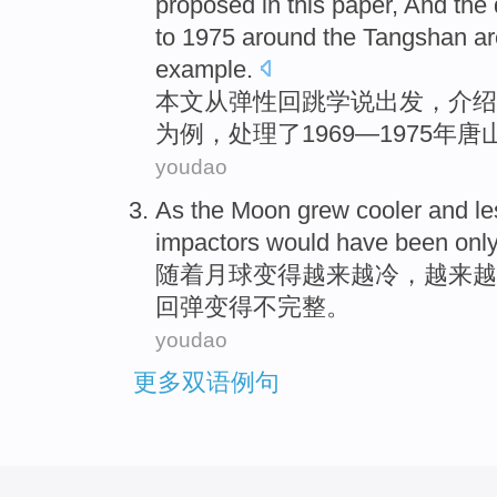
proposed
in this paper
, And the
to 1975
around
the Tangshan
a
example
.
本文
从
弹性
回跳学说出发
，
介绍
为
例，
处理
了1969—1975年唐
youdao
As
the Moon
grew
cooler
and
le
impactors
would have been only
随着
月球
变得
越来越
冷
，
越来越
回弹变得
不完整
。
youdao
更多双语例句