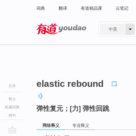
词典
翻译
有道精品课
云笔记
中英
有道 - 网易旗下搜索
elastic rebound
目录
释义
弹性复元；[力] 弹性回跳
权威词典
例句
网络释义
专业释义