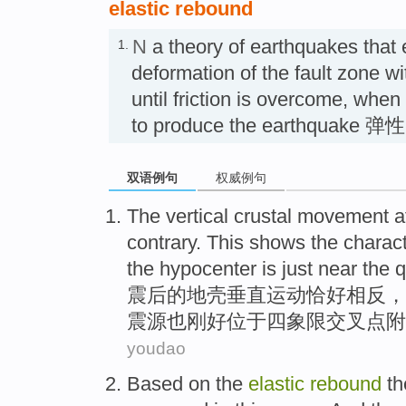
elastic rebound
N
a theory of earthquakes that
1.
deformation of the fault zone wi
until friction is overcome, when 
to produce the earthquake
双语例句
权威例句
The
vertical
crustal
movement
a
contrary
. This
shows the
charact
the hypocenter
is
just
near
the 
震后的
地壳
垂直
运动
恰好相反
，
震源
也
刚好
位于四象限交叉点
附
youdao
Based on
the
elastic
rebound
th