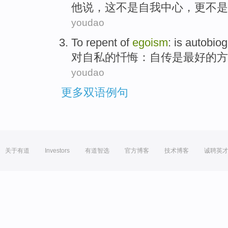
他
说，
这
不是
自我中心
，更不是
youdao
To
repent
of
egoism
:
is
autobio
对
自私
的
忏悔
：
自传
是
最好
的
方
youdao
更多双语例句
关于有道
Investors
有道智选
官方博客
技术博客
诚聘英