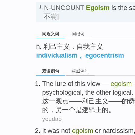
N-UNCOUNT
Egoism
is the 
1.
不满]
同近义词
同根词
n. 利己主义，自我主义
individualism
,
egocentrism
双语例句
权威例句
The
lure
of
this
view
—
egoism
psychological
, the
other
logical
.
这一
观点
——
利己主义
——
的
诱
的，
另
一个
是逻辑上
的。
youdao
It
was not
egoism
or
narcissism