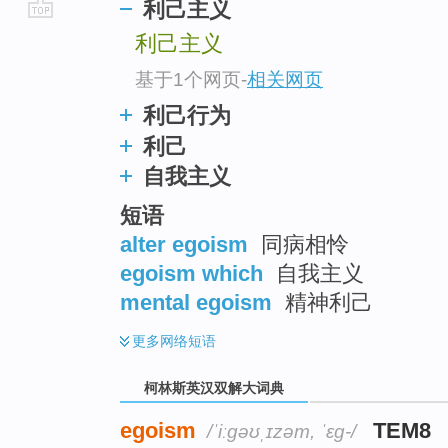
利己主义
go
利己主义
top
基于1个网页
-
相关网页
利己行为
利己
自我主义
短语
alter egoism
同病相怜
egoism which
自我主义
mental egoism
精神利己
更多
网络短语
柯林斯英汉双解大词典
egoism
TEM8
/ˈiːɡəʊˌɪzəm, ˈɛg-/