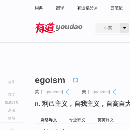
词典
翻译
有道精品课
云笔记
中英
有道 - 网易旗下搜索
egoism
目录
英
[ˈiːɡəʊɪzəm]
美
[ˈiːɡoʊɪzəm]
释义
n. 利己主义，自我主义，自高自大（
权威词典
用法
例句
网络释义
专业释义
英英释义