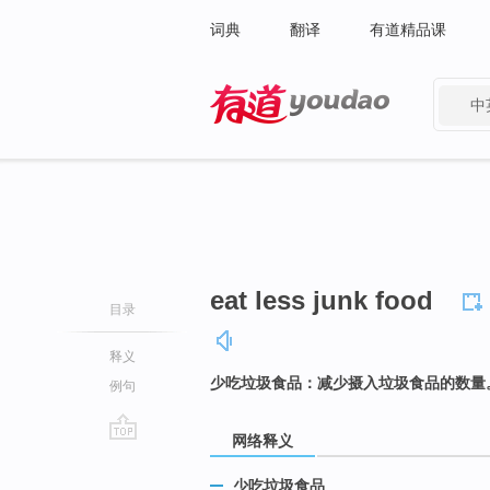
词典
翻译
有道精品课
中
有道 - 网易旗下搜索
eat less junk food
目录
释义
少吃垃圾食品：减少摄入垃圾食品的数量
例句
网络释义
go
top
少吃垃圾食品