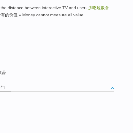
tance between interactive TV and user-
少吃垃圾食
 » Money cannot measure all value ..
食品
例句