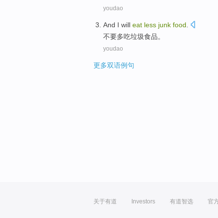
youdao
And
I will
eat
less
junk
food
.
不要
多吃
垃圾
食品。
youdao
更多双语例句
关于有道
Investors
有道智选
官