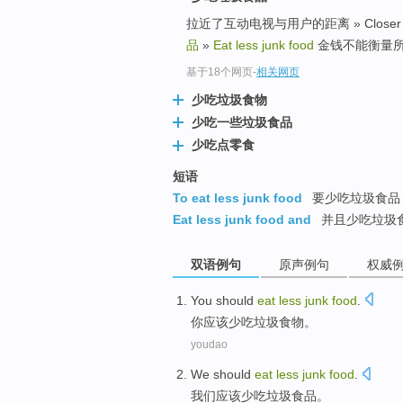
拉近了互动电视与用户的距离 » Closer the dis
品
»
Eat less junk food
金钱不能衡量所有的价值
基于18个网页
-
相关网页
少吃垃圾食物
少吃一些垃圾食品
少吃点零食
短语
To eat less junk food
要少吃垃圾食品
Eat less junk food and
并且少吃垃圾
双语例句
原声例句
权威
You
should
eat
less
junk
food
.
你
应该
少
吃
垃圾
食物
。
youdao
We
should
eat
less
junk
food
.
我们
应该
少
吃
垃圾
食品
。