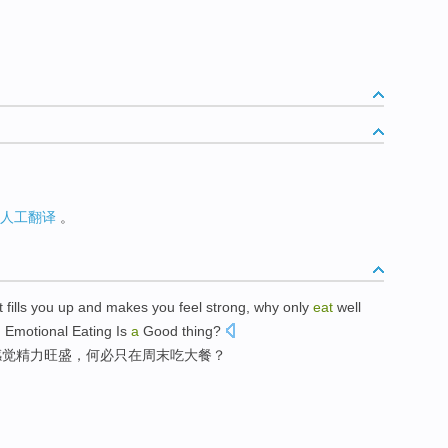
人工翻译
。
 fills
you
up and
makes
you
feel
strong
,
why
only
eat
well
 Emotional
Eating
Is
a
Good thing?
感觉精力
旺盛
，
何必
只
在
周末
吃
大餐？