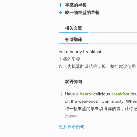
丰盛的早餐
top
吃一顿丰盛的早餐
相关文章
有道翻译
eat a hearty breakfast
丰盛的早餐
以上为机器翻译结果，长、整句建议使用
双语例句
Have
a
hearty
delicious
breakfast
that
on
the weekends
? Community: When
吃
一
顿丰盛
的
早餐
填
满
你
的胃，
让
你
youdao
更多双语例句