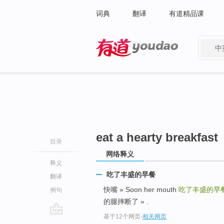
词典
翻译
有道精品课
中
有道 - 网易旗下搜索
eat a hearty breakfast
目录
网络释义
释义
吃了丰盛的早餐
翻译
快嘴 » Soon her mouth
吃了丰盛的早
例句
的腿摔断了 » .
基于12个网页
-
相关网页
go