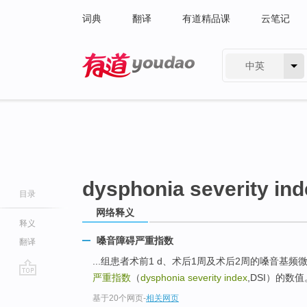
词典
翻译
有道精品课
云笔记
中英
有道 - 网易旗下搜索
dysphonia severity in
目录
网络释义
释义
嗓音障碍严重指数
翻译
...组患者术前1 d、术后1周及术后2周的嗓音基频微扰（
严重指数
（
dysphonia severity index
,DSI）的
go
基于20个网页
-
相关网页
top