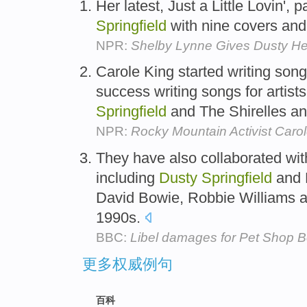
Her latest, Just a Little Lovin', p
Springfield
with nine covers and
NPR:
Shelby Lynne Gives Dusty H
Carole King started writing son
success writing songs for artis
Springfield
and The Shirelles an
NPR:
Rocky Mountain Activist Caro
They have also collaborated with
including
Dusty
Springfield
and L
David Bowie, Robbie Williams a
1990s.
BBC:
Libel damages for Pet Shop 
更多权威例句
百科