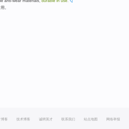
de
anti-wear
materials
,
durable
in
use
.
耐用。
方博客
技术博客
诚聘英才
联系我们
站点地图
网络举报