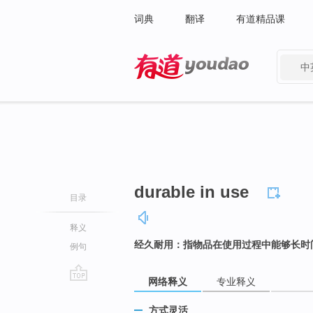
词典
翻译
有道精品课
中
有道 - 网易旗下搜索
durable in use
目录
释义
经久耐用：指物品在使用过程中能够长时
例句
网络释义
专业释义
go
top
方式灵活