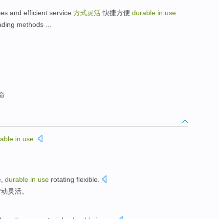
 and efficient service
方式灵活
快捷方便
durable in use
ding methods ...
命
rable
in
use
.
e
,
durable
in
use
rotating
flexible
.
转动
灵活
。