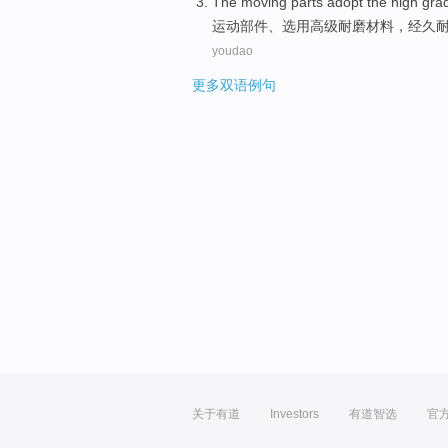
The
moving
parts
adopt
the
high gra
运动
部件
、
选用
高级
耐磨
材料
，经久
youdao
更多双语例句
关于有道
Investors
有道智选
官