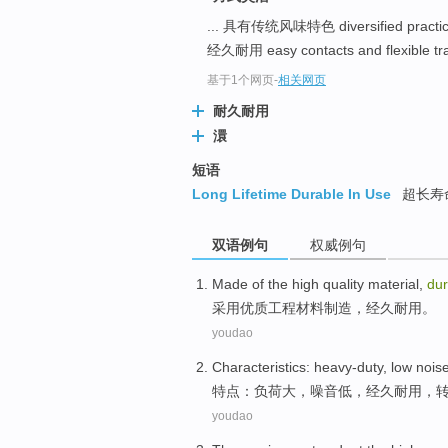
... 具有传统风味特色 diversified practices
经久耐用 easy contacts and flexible tra
基于1个网页
-
相关网页
耐久耐用
澴
短语
Long Lifetime Durable In Use
超长寿
双语例句
权威例句
Made
of the high
quality
material
,
du
采用
优质工程
材料
制造
，经久耐用。
youdao
Characteristics
:
heavy-duty
,
low
nois
特点
：
负荷大
，
噪音
低
，
经久
耐用，
youdao