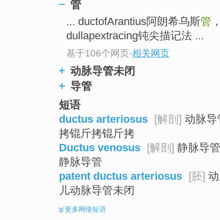
管
top
... ductofArantius阿朗希乌斯
管
dullapextracing钝尖描记法 ...
基于106个网页
-
相关网页
动脉导管未闭
导管
短语
ductus arteriosus
[解剖]
动脉导管
拷锟斤拷锟斤拷
Ductus venosus
[解剖]
静脉导管 
静脉导管
patent ductus arteriosus
[胚]
动
儿动脉导管未闭
更多
网络短语