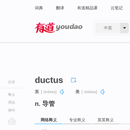
词典
翻译
有道精品课
云笔记
中英
有道 - 网易旗下搜索
ductus
目录
英
[ˈdʌktəs]
美
[ˈdʌktəs]
释义
n. 导管
用法
例句
网络释义
专业释义
英英释义
go