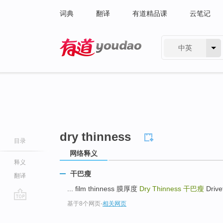
词典
翻译
有道精品课
云笔记
中英
有道 - 网易旗下搜索
dry thinness
目录
网络释义
释义
干巴瘦
翻译
... film thinness 膜厚度
Dry Thinness
干巴瘦
Drive
基于8个网页
-
相关网页
go
top