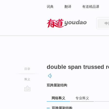
词典
翻译
有道精品课
中
有道 - 网易旗下搜索
double span trussed r
目录
释义
双跨屋架结构
go
网络释义
专业释义
top
双跨屋架结构