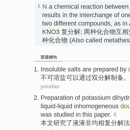
N
a chemical reaction between
1.
results in the interchange of on
two different compounds, as i
KNO
3
复分解; 两种化合物互
种化合物 (Also called metathesi
双语例句
Insoluble
salts
are
prepared
by
不可溶
盐
可以
通过
双
分解
制备
。
youdao
Preparation
of
potassium
dihydr
liquid-liquid
inhomogeneous
do
was
studied
in this paper
.
本文
研究了
液
液非均相
复分解法