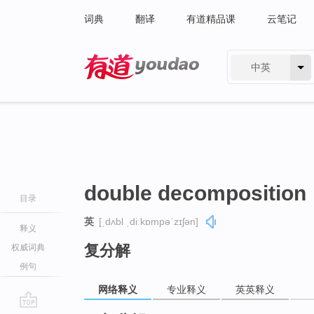
词典
翻译
有道精品课
云笔记
中英
有道 - 网易旗下搜索
double decomposition
目录
英
[ˌdʌbl ˌdiːkɒmpəˈzɪʃən]
释义
复分解
权威词典
例句
网络释义
专业释义
英英释义