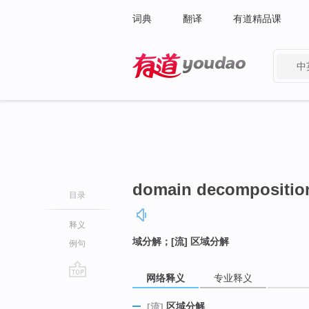
词典
翻译
有道精品课
中
有道 - 网易旗下搜索
domain decompositio
目录
释义
域分解；[流] 区域分解
例句
网络释义
专业释义
go
top
区域分解
[流]