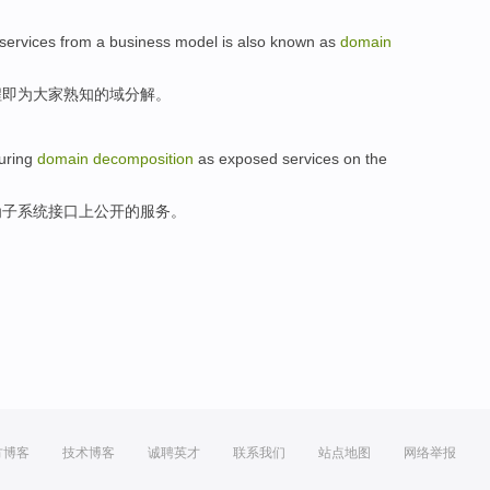
services
from a
business
model
is also known
as
domain
程
即
为大家熟知的
域
分解。
uring
domain
decomposition
as
exposed
services
on
the
为
子系统
接口
上
公开
的
服务
。
方博客
技术博客
诚聘英才
联系我们
站点地图
网络举报