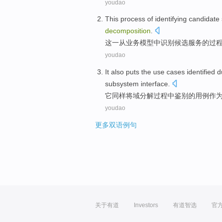
youdao
This
process
of
identifying
candidate
decomposition
.
这
一从
业务
模型
中
识别
候选
服务
的
过
youdao
It
also
puts
the
use
cases
identified
d
subsystem
interface
.
它
同样
将
域
分解
过程中
鉴别
的
用
例
作
youdao
更多双语例句
关于有道
Investors
有道智选
官