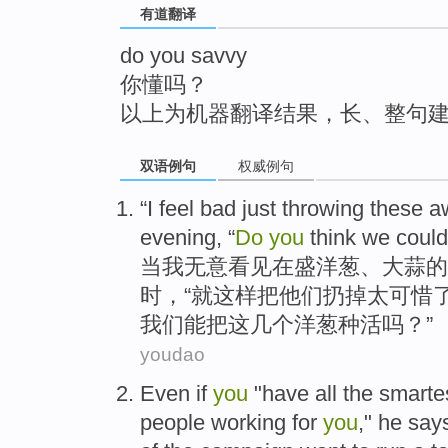
有道翻译
top
do you savvy
你懂吗？
以上为机器翻译结果，长、整句
双语例句
权威例句
“
I
feel bad
just
throwing
these a
evening, “
Do
you
think
we
could
当
我
无意看见在盛洋葱、大蒜的
时，“
就
这样
把
他们扔掉
太
可惜了
我们
能
把这几个洋葱
种
活吗？”
youdao
Even if
you
"
have
all the smarte
people
working
for
you
," he
say