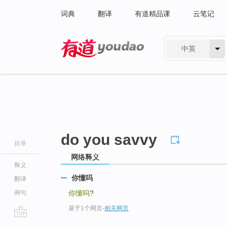
词典
翻译
有道精品课
云笔记
中英
有道 - 网易旗下搜索
do you savvy
目录
网络释义
释义
你懂吗
翻译
例句
你懂吗
?
基于1个网页
-
相关网页
go