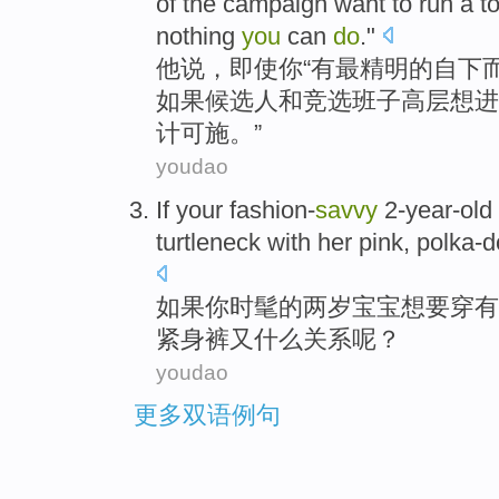
of
the
campaign
want to
run a t
nothing
you
can
do
."
他
说
，
即使
你
“
有
最
精明
的
自下
如果
候选人
和
竞选
班子
高层
想
进
计可施。”
youdao
If
your
fashion-
savvy
2-year-old
turtleneck
with her
pink
,
polka-d
如果
你
时髦的两岁宝宝
想
要
穿
有
紧身裤又什么关系呢？
youdao
更多双语例句