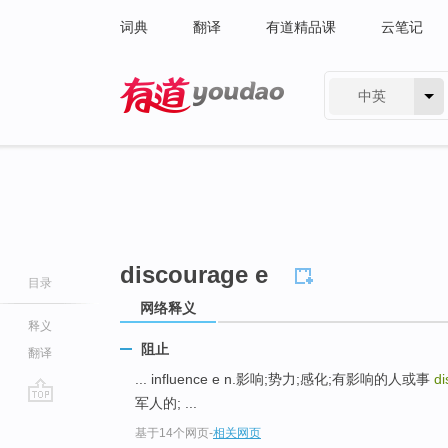
词典
翻译
有道精品课
云笔记
中英
有道 - 网易旗下搜索
discourage e
目录
网络释义
释义
阻止
翻译
... influence e n.影响;势力;感化;有影响的人或事
di
军人的; ...
go
基于14个网页
-
相关网页
top