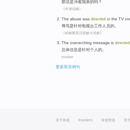
那
话
是
冲着
我
来的吗？
《牛津词典》
The abuse
was
directed
at
the
TV cr
辱骂
是
针对
电视台
工作人员的。
《柯林斯英汉双解大词典》
The overarching
message
is
directe
总体
信息
是
针对
个人
的。
youdao
更多双语例句
关于有道
Investors
有道智选
官