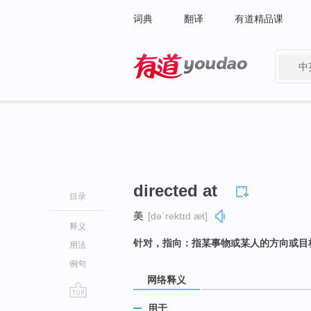
词典
翻译
有道精品课
中
有道 - 网易旗下搜索
directed at
目录
美
[dəˈrektɪd æt]
释义
针对，指向：指某事物或某人的方向或目
用法
例句
网络释义
go
用于