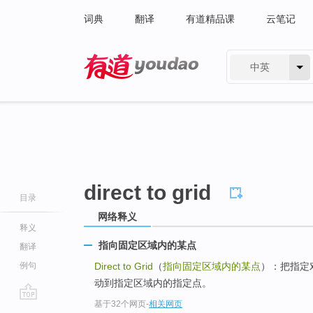
词典
翻译
有道精品课
云笔记
中英
有道 - 网易旗下搜索
direct to grid
目录
网络释义
释义
指向固定区域内的某点
翻译
例句
Direct to Grid
（
指向固定区域内的某点
）：把指定
动到指定区域内的指定点。
基于32个网页
-
相关网页
go