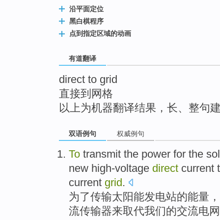
top
沿平面定位
黑白棋程序
点到指定区域的动画
有道翻译
direct to grid
直接到网格
以上为机器翻译结果，长、整句
双语例句
权威例句
To
transmit
the
power
for the
so
new
high-voltage
direct
current
current
grid
.
为了
传输
太阳能
发电站
的
能量
，
流
传输
器
来
取代
我们
的
交流
电网