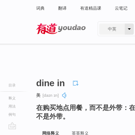
词典
翻译
有道精品课
云笔记
中英
有道 - 网易旗下搜索
dine in
目录
美
[daɪn ɪn]
释义
在购买地点用餐，而不是外带：
用法
例句
不是外带。
go
网络释义
英英释义