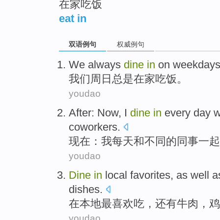
在家吃饭
eat in
双语例句
权威例句
We
always
dine
in
on weekday
我们
周日
总是
在家
吃饭
。
youdao
After:
Now
,
I
dine
in
every day
w
coworkers
.
现在
：
我
每天
和
不同
的
同事
一起
youdao
Dine
in
local
favorites
, as
well
a
dishes.
在
本地
最
喜欢吃，
还有
牛肉
，
鸡
youdao