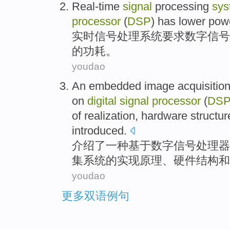
Real-time
signal
processing
sys
processor
(
DSP
)
has
lower
pow
实时
信号
处理
系统
要求
数字
信号
的
功耗
。
youdao
An
embedded
image
acquisitio
on
digital
signal
processor
(
DS
of
realization
,
hardware
structur
introduced
.
介绍了
一
种
基于
数字
信号
处理器
集
系统
的
实现
原理
、
硬件
结构
和
youdao
更多双语例句