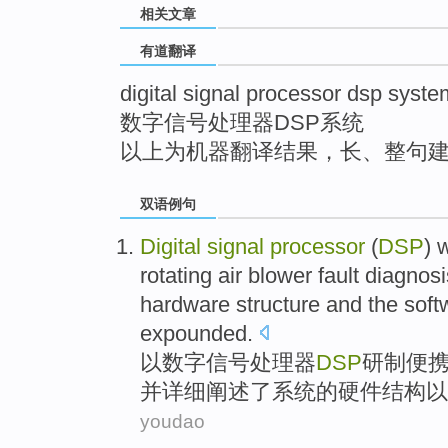
相关文章
top
有道翻译
digital signal processor dsp syste
数字信号处理器DSP系统
以上为机器翻译结果，长、整句
双语例句
Digital
signal
processor
(
DSP
)
w
rotating
air blower
fault
diagnosi
hardware
structure
and
the
soft
expounded
.
以数字
信号
处理器
DSP
研制
便
并
详细
阐述了
系统
的
硬件
结构
以
youdao