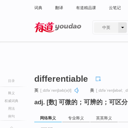
词典
翻译
有道精品课
云笔记
中英
有道 - 网易旗下搜索
differentiable
目录
英
[ˌdɪfəˈrenʃɪəb(ə)l]
美
[ˌdɪfəˈrenʃəbəl; ˌd
释义
adj. [数] 可微的；可辨的；可区
权威词典
用法
例句
网络释义
专业释义
英英释义