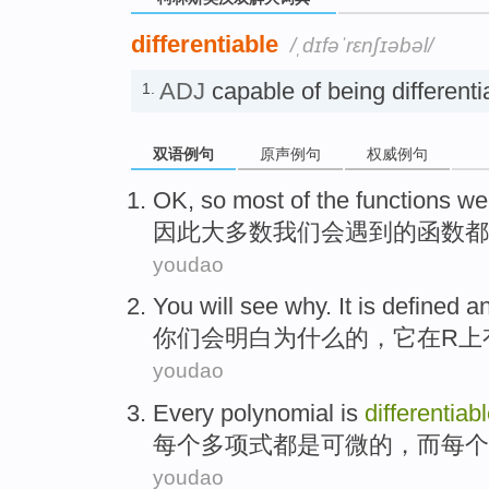
differentiable
/ˌdɪfəˈrɛnʃɪəbəl/
ADJ
capable of being differe
1.
双语例句
原声例句
权威例句
OK,
so
most
of the
functions
we
因此
大多数
我们
会
遇到
的
函数
都
youdao
You
will
see
why
.
It
is
defined
a
你们
会
明白
为什么
的，
它
在
R上
youdao
Every
polynomial
is
differentiab
每个
多项式
都
是
可
微
的，
而
每个
youdao