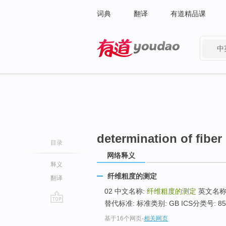
词典
翻译
有道精品课
中
有道 - 网易旗下搜索
determination of fibe
目录
网络释义
释义
纤维粗度的测定
翻译
02 中文名称:
纤维粗度的测定
英文名称
替代标准: 标准类别: GB ICS分类号: 8
go
基于16个网页
-
相关网页
top