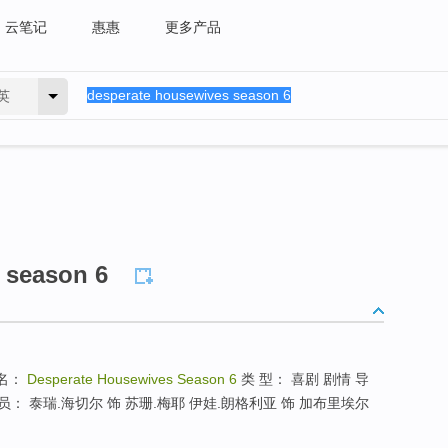
云笔记
惠惠
更多产品
英
 season 6
名：
Desperate Housewives Season 6
类 型： 喜剧 剧情 导
演员： 泰瑞.海切尔 饰 苏珊.梅耶 伊娃.朗格利亚 饰 加布里埃尔