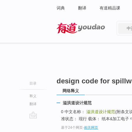
词典
翻译
有道精品课
中
有道 - 网易旗下搜索
design code for spill
目录
网络释义
释义
溢洪道设计规范
翻译
0 中文名称：
溢洪道设计规范
(附条文
准状态： 现行 载体： 纸本&加工电子 中
go
基于24个网页
-
相关网页
top