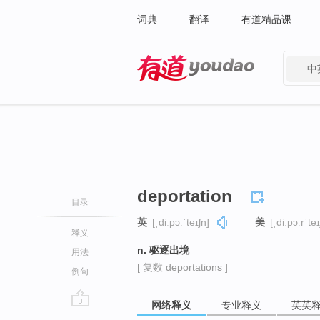
词典
翻译
有道精品课
中
有道 - 网易旗下搜索
deportation
目录
英
[ˌdiːpɔːˈteɪʃn]
美
[ˌdiːpɔːrˈteɪ
释义
n. 驱逐出境
用法
[ 复数 deportations ]
例句
网络释义
专业释义
英英
go