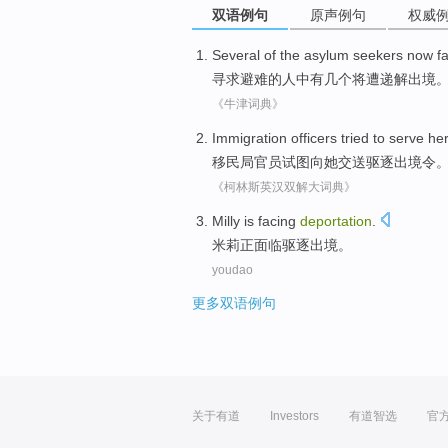
双语例句
原声例句
权威
Several
of the
asylum
seekers now f
寻求
避难
的
人中有
几个
将遭
递解
出境
《牛津词典》
Immigration
officers
tried to
serve
he
移民局
官员
试图
向
她
交送驱逐出境
令
《柯林斯英汉双解大词典》
Milly
is facing
deportation
.
米莉
正
面临驱逐出境。
youdao
更多双语例句
关于有道
Investors
有道智选
官