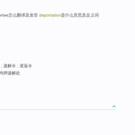
eportee怎么翻译及发音
deportation
是什么意思及反义词
; 递解令 ; 遣返令
拘押递解处