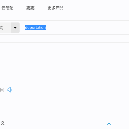
云笔记
惠惠
更多产品
英
ʃn]
释义