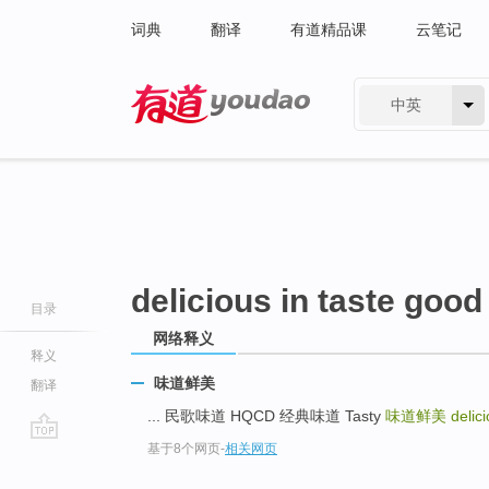
词典
翻译
有道精品课
云笔记
中英
有道 - 网易旗下搜索
delicious in taste good
目录
网络释义
释义
味道鲜美
翻译
... 民歌味道 HQCD 经典味道 Tasty
味道鲜美
delic
基于8个网页
-
相关网页
go
top