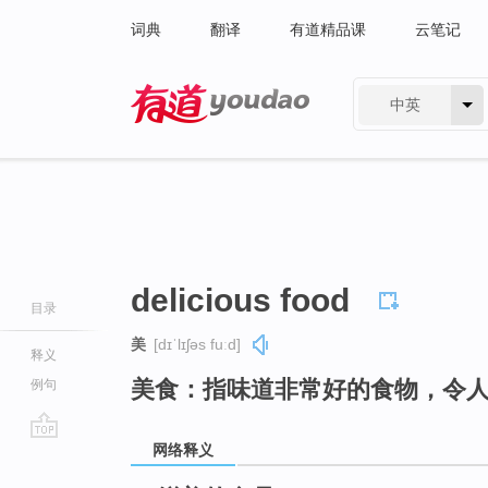
词典
翻译
有道精品课
云笔记
中英
有道 - 网易旗下搜索
delicious food
目录
美
[dɪˈlɪʃəs fuːd]
释义
美食：指味道非常好的食物，令
例句
网络释义
go
top