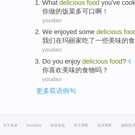
What
delicious
food
you
've coo
你
做
的
饭菜
多
可口
啊！
youdao
We
enjoyed
some
delicious
foo
我们
在
玛丽
家
吃了
一些
美味
的
食
youdao
D
o you enjoy
delicious
food
?
你
喜欢美味的食物吗？
youdao
更多双语例句
关于有道
Investors
有道智选
官方博客
技术博客
诚聘英