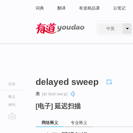
词典
翻译
有道精品课
云笔记
中英
有道 - 网易旗下搜索
delayed sweep
目录
美
[dɪˈleɪd swiːp]
释义
[电子] 延迟扫描
例句
网络释义
专业释义
go
top