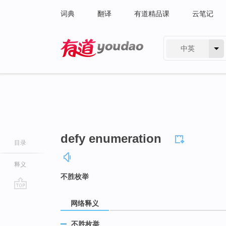
词典
翻译
有道精品课
云笔记
中英
有道 - 网易旗下搜索
defy enumeration
目录
释义
不胜枚举
go
网络释义
top
不胜枚举