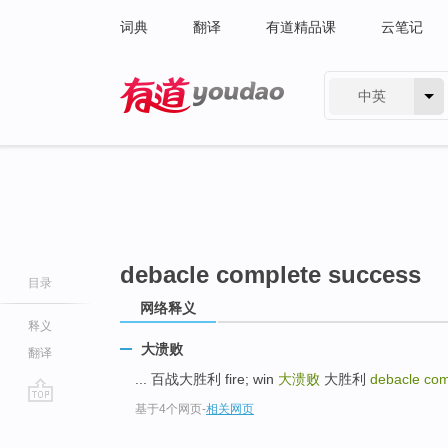
词典
翻译
有道精品课
云笔记
中英
有道 - 网易旗下搜索
debacle complete success
目录
网络释义
释义
大溃败
翻译
... 百战大胜利 fire; win
大溃败
大胜利
debacle com
基于4个网页
-
相关网页
go
top