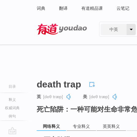
词典
翻译
有道精品课
云笔记
中英
有道 - 网易旗下搜索
death trap
目录
英
[deθ træp]
美
[deθ træp]
释义
死亡陷阱：一种可能对生命非常
权威词典
例句
网络释义
专业释义
英英释义