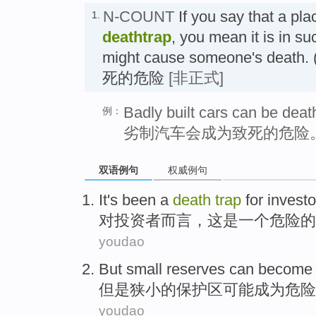
N-COUNT
If you say that a plac
1.
deathtrap
, you mean it is in su
might cause someone's de
死的危险
[非正式]
Badly built cars can be deat
例：
劣制汽车会成为致死的危险
双语例句
权威例句
It
's
been
a
death
trap
for investo
对投资者
而言
，
这
是
一个
危险
的
youdao
But
small
reserves
can
become
但是
狭小
的
保护区
可能
成为
危险
youdao