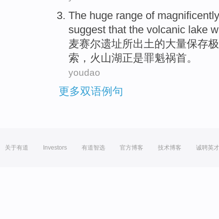
The
huge range
of magnificentl
suggest
that
the volcanic
lake
w
麦
赛尔
遗址所出土
的
大量
保存
极
索，
火山
湖
正是
罪魁
祸首。
youdao
更多双语例句
关于有道
Investors
有道智选
官方博客
技术博客
诚聘英