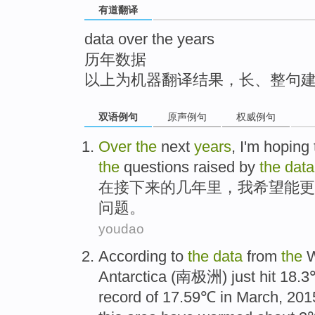
有道翻译
top
data over the years
历年数据
以上为机器翻译结果，长、整句
双语例句
原声例句
权威例句
Over
the
next
years
,
I'm
hoping 
the
questions
raised
by
the
data
在
接下来
的
几年里
，
我
希望
能
更
问题
。
youdao
A
ccording to
the
data
from
the
W
Antarctica (南极洲) just hit 18.3
record of 17.59℃ in March, 201