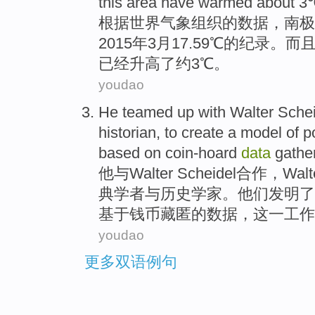
this area have warmed about 
根
据世界气象组织的数据，南极洲
2015年3月17.59℃的纪录
已经升高了约3℃。
youdao
He
teamed up
with
Walter
Schei
historian
, to create a
model
of
p
based on
coin-hoard
data
gathe
他
与
Walter
Scheidel
合作，Walte
典
学者
与
历史学家
。他们发明了
基于
钱币藏匿
的
数据
，
这
一工作
youdao
更多双语例句