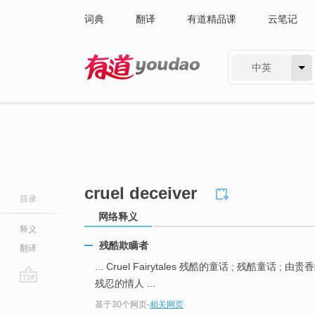
词典
翻译
有道精品课
云笔记
中英
有道 - 网易旗下搜索
cruel deceiver
目录
网络释义
释义
残酷欺瞒者
翻译
... Cruel Fairytales 残酷的童话 ; 残酷童话 ; 由
残忍的情人 ...
go
基于30个网页
-
相关网页
top