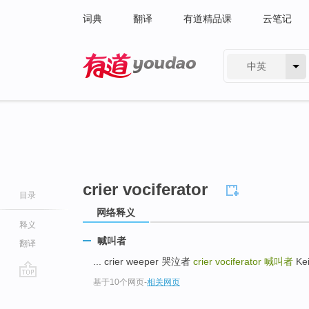
词典
翻译
有道精品课
云笔记
中英
有道 - 网易旗下搜索
crier vociferator
目录
网络释义
释义
喊叫者
翻译
... crier weeper 哭泣者
crier vociferator
喊叫者
Ke
基于10个网页
-
相关网页
go
top