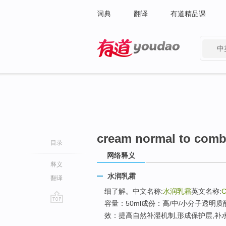
词典
翻译
有道精品课
中
有道 - 网易旗下搜索
cream normal to comb
目录
网络释义
释义
水润乳霜
翻译
细了解。中文名称:
水润乳霜
英文名称:
C
容量：50ml成份：高/中/小分子透
go
效：提高自然补湿机制,形成保护层,补水
top