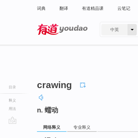
词典
翻译
有道精品课
云笔记
中英
有道 - 网易旗下搜索
crawing
目录
释义
n. 蠕动
用法
网络释义
专业释义
go
top