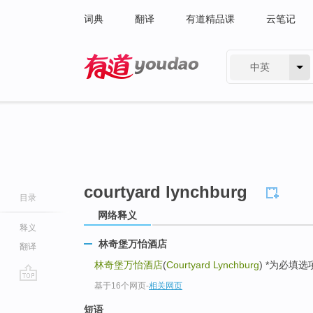
词典
翻译
有道精品课
云笔记
中英
有道 - 网易旗下搜索
courtyard lynchburg
目录
网络释义
释义
林奇堡万怡酒店
翻译
林奇堡万怡酒店
(
Courtyard Lynchburg
) *为必填选
基于16个网页
-
相关网页
go
top
短语