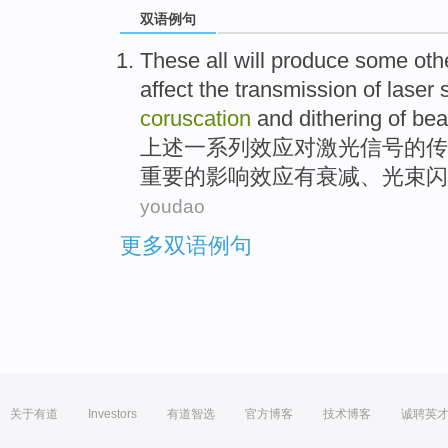
双语例句
These all
will
produce
some oth
affect
the
transmission
of
laser
coruscation
and
dithering
of
be
上述
一系列
效应
对
激光
信号
的
传
重要的影响效应有
衰减
、
光束
闪
youdao
更多双语例句
关于有道
Investors
有道智选
官方博客
技术博客
诚聘英