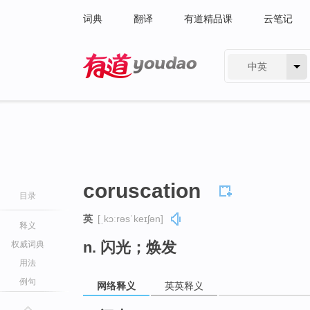
词典
翻译
有道精品课
云笔记
中英
有道 - 网易旗下搜索
coruscation
目录
英
[ˌkɔːrəsˈkeɪʃən]
释义
n. 闪光；焕发
权威词典
用法
例句
网络释义
英英释义