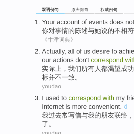
双语例句
原声例句
权威例句
Your
account
of
events
does no
你
对
事情
的
陈述
与
她说的
不
相符
《牛津词典》
Actually
,
all
of
us
desire
to achi
our
actions
don't
correspond
wit
实际上
，
我们
所有人
都
渴望
成功
标
并不
一致
。
youdao
I
used
to
correspond
with
my
fr
Internet
is
more
convenient
.
我
过去
常
写信
与
我
的
朋友
联络
，
了。
youdao