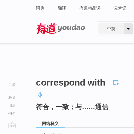
词典
翻译
有道精品课
云笔记
中英
有道 - 网易旗下搜索
correspond with
目录
释义
符合，一致；与……通信
用法
例句
网络释义
go