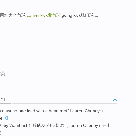
足球比分网址大全角球
corner kick
发角球
going kick球门球 ...
球员
例句
m a
two to one
lead
with a header
off Lauren Cheney
's
te
.
bby
Wambach
）接
队友
劳伦
·切尼（Lauren Cheney）开出
先
。