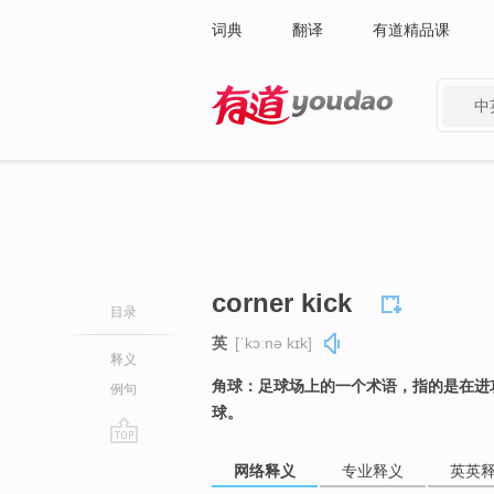
词典
翻译
有道精品课
中
有道 - 网易旗下搜索
corner kick
目录
英
[ˈkɔːnə kɪk]
释义
角球：足球场上的一个术语，指的是在进
例句
球。
go
网络释义
专业释义
英英
top