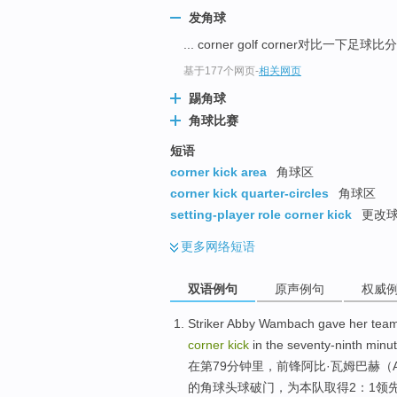
发角球
... corner golf corner对比一下
基于177个网页
-
相关网页
踢角球
角球比赛
短语
corner kick area
角球区
corner kick quarter-circles
角球区
setting-player role corner kick
更改
更多
网络短语
双语例句
原声例句
权威
Striker
Abby
Wambach gave her
tea
corner
kick
in
the seventy-ninth
minu
在
第79分钟里，
前锋
阿
比·瓦姆巴赫（A
的
角球
头球
破门，为本队取得2：1
领