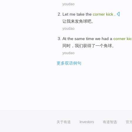
youdao
Let
me
take the
corner
kick
.
让
我
来发
角球
吧。
youdao
At the same time
we
had
a
corner
kic
同时
，
我们
获得了
一个
角球
。
youdao
更多双语例句
关于有道
Investors
有道智选
官