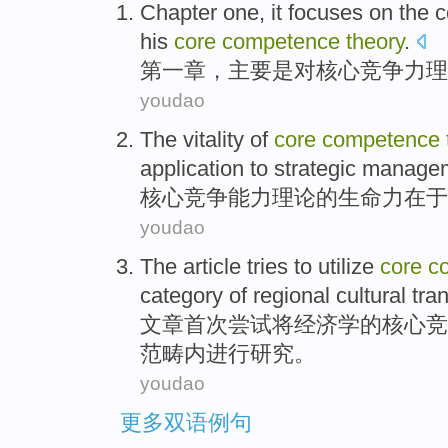
Chapter one
,
it focuses
on
the
c
his
core
competence
theory
.
第一
章
，
主要
是对
核心
竞争力
理
youdao
The
vitality
of
core
competence
application
to
strategic
manage
核心
竞争能力
理论
的
生命力
在于
youdao
The article
tries to
utilize
core
c
category
of
regional
cultural
tra
文章
首次
尝试
将
经济学
的
核心
竞
范畴
内进行研究。
youdao
更多双语例句