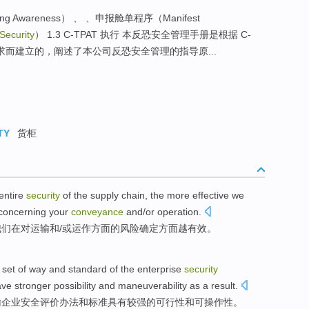
ning Awareness） 、 、申报舱单程序（Manifest
Security
） 1.3 C-TPAT 执行 本反恐安全管理手册是根据 C-
求而建立的，阐述了本公司反恐安全管理的指导原...
TY
货柜
entire
security
of the
supply chain
, the
more
effective
we
concerning
your
conveyance
and
/
or
operation
.
我们
在
对
运输
和
/
或
运作方面的
风险
确定
方面越
有效
。
 set
of
way
and
standard
of the
enterprise
security
ave
stronger
possibility
and
maneuverability
as a
result
.
输
企业
安全
评价
办法
和
标准
具有
较强
的
可行性
和
可操作性
。