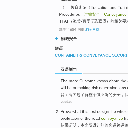
...）、教育训练（Education and Trai
Procedures）
运输安全
（
Conveyance 
TPAT（海关-商贸反恐联盟）的相关要
基于1165个网页
-
相关网页
输送安全
短语
CONTAINER & CONVEYANCE SECURI
双语例句
The
more
Customs
knows about
the 
will be
at
making
risk
determinations
答：
海关
越
了解
整个
供应链
的
安全
，
youdao
Prove what
this text
design
the
whole
evaluation
of the
road
conveyance
h
结果
证明
，
本文
所
设计
的
整套
道路
运