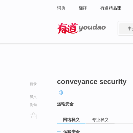
词典
翻译
有道精品课
中
有道 - 网易旗下搜索
conveyance security
目录
释义
运输安全
例句
网络释义
专业释义
go
top
运输安全