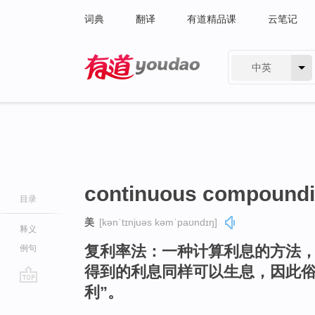
词典
翻译
有道精品课
云笔记
中英
有道 - 网易旗下搜索
continuous compound
目录
美
[kənˈtɪnjuəs kəmˈpaʊndɪŋ]
释义
复利率法：一种计算利息的方法
例句
得到的利息同样可以生息，因此俗称
利”。
go
top