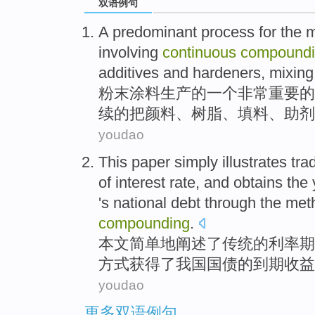
双语例句
A
predominant
process
for
the
m
involving
continuous
compound
additives
and
hardeners
,
mixing
粉末
涂料
生产
的
一个
非常重要
的
续
的把
颜料
、
树脂
、
填料
、
助剂
youdao
This paper
simply
illustrates
tra
of
interest rate
, and
obtains
the
's national debt
through
the
met
compounding
.
本文
简单地
阐述了
传统
的
利率
期
方式
获得
了
我国
国债
的
到期
收益
youdao
更多双语例句