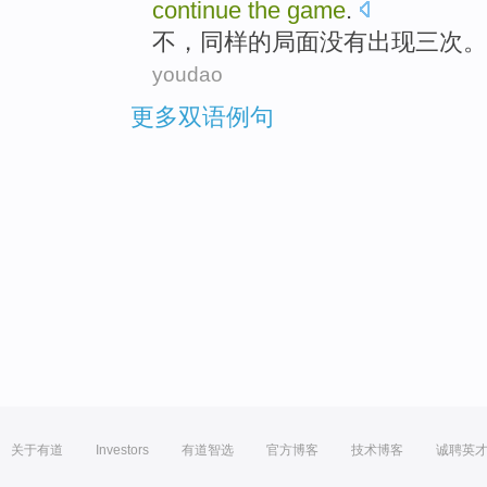
continue
the
game
.
不
，
同样
的局面
没有
出现
三
次
。
youdao
更多双语例句
关于有道
Investors
有道智选
官方博客
技术博客
诚聘英