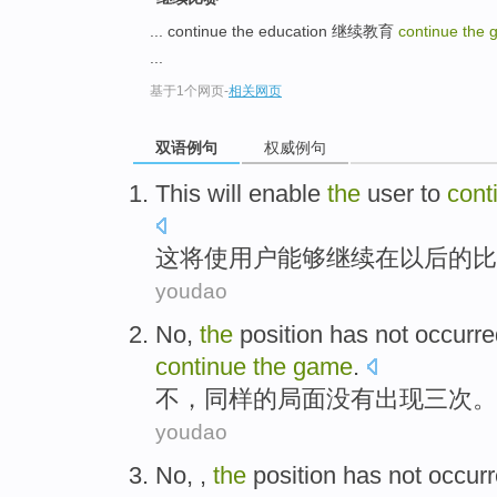
... continue the education 继续教育
continue the
...
基于1个网页
-
相关网页
双语例句
权威例句
This
will
enable
the
user
to
cont
这
将
使用户
能够
继续
在
以后
的
比
youdao
No
,
the
position
has not
occurre
continue
the
game
.
不
，
同样
的局面
没有
出现
三
次
。
youdao
No
, ,
the
position
has not
occurr