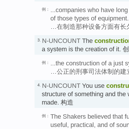
...companies who have long 
例：
of those types of equipment.
…在制造那种设备方面有长
N-UNCOUNT
The
constructio
3.
a system is the creation of it.
...the construction of a just 
例：
…公正的刑事司法体制的建
N-UNCOUNT
You use
constru
4.
structure of something and the w
made. 构造
The Shakers believed that fu
例：
useful, practical, and of sou