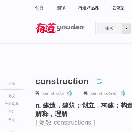
词典
翻译
有道精品课
云笔记
中英
有道 - 网易旗下搜索
construction
目录
英
[kənˈstrʌkʃn]
美
[kənˈstrʌkʃ(ə)n]
释义
n. 建造，建筑；创立，构建；
权威词典
用法
解释，理解
例句
[ 复数 constructions ]