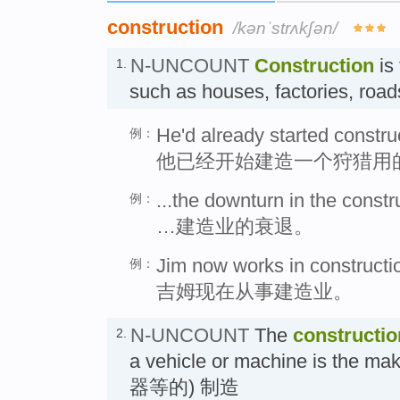
construction
/kənˈstrʌkʃən/
N-UNCOUNT
Construction
is 
1.
such as houses, factories, roa
He'd already started constru
例：
他已经开始建造一个狩猎用
...the downturn in the constr
例：
…建造业的衰退。
Jim now works in constructi
例：
吉姆现在从事建造业。
N-UNCOUNT
The
constructio
2.
a vehicle or machine is the 
器等的) 制造