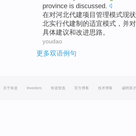
province is
discussed
.
在
对
河北
代建
项目
管理
模式
现状
北
实行
代
建制
的
适宜模式，并对
具体
建议和改进思路。
youdao
更多双语例句
关于有道
Investors
有道智选
官方博客
技术博客
诚聘英