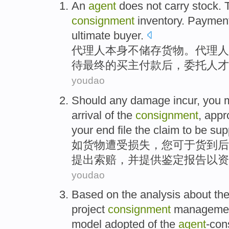
An
agent
does not
carry
stock
.
consignment
inventory.
Payment
ultimate
buyer
.
代理人
本身
不
储存
货物
。代理人
待
最终
的
买主
付款
后，委托人才
youdao
Should
any
damage incur
,
you
arrival
of the
consignment
, app
your end
file
the claim to be su
如
货物
遭受
损失，
您
可
于货
到
后
提出索赔
，并提供
鉴定
报告
以资
youdao
Based
on
the
analysis
about
th
project
consignment
manageme
model
adopted
of
the
agent
-con