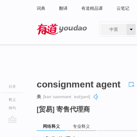
词典
翻译
有道精品课
云笔记
中英
有道 - 网易旗下搜索
consignment agent
目录
美
[kənˈsaɪnmənt ˈeɪdʒənt]
释义
[贸易] 寄售代理商
例句
网络释义
专业释义
go
top