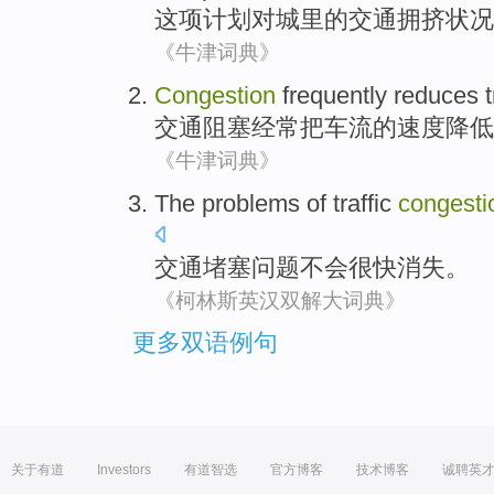
这项
计划
对
城里的
交通
拥挤状况
《牛津词典》
Congestion
frequently
reduces
t
交通阻塞
经常
把
车流
的
速度
降低
《牛津词典》
The
problems
of
traffic
congesti
交通
堵塞
问题
不会
很快消失
。
《柯林斯英汉双解大词典》
更多双语例句
关于有道
Investors
有道智选
官方博客
技术博客
诚聘英