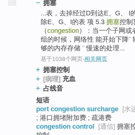
拥塞
go
...表，去掉经过D到达E、G、 
top
除E、G、I的表 项 5.3
拥塞
控制
（
congestion
）：当一个子网或
组的时候，网络性 能开始下降¨
够的内存存储 ¨ 慢速的处理...
基于1038个网页
-
相关网页
拥塞控制
充血
[病理]
占线音
短语
port congestion surcharge
[水运
; 港口拥堵附加费 ; 疏港费
congestion control
[通信]
拥塞控制