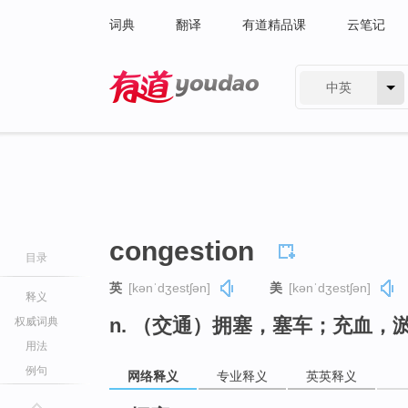
词典
翻译
有道精品课
云笔记
中英
有道 - 网易旗下搜索
congestion
目录
英
[kənˈdʒestʃən]
美
[kənˈdʒestʃən]
释义
n. （交通）拥塞，塞车；充血，
权威词典
用法
例句
网络释义
专业释义
英英释义