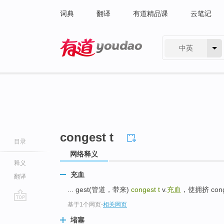
词典
翻译
有道精品课
云笔记
中英
有道 - 网易旗下搜索
congest t
目录
网络释义
释义
充血
翻译
... gest(管道，带来)
congest t
v.
充血
，使拥挤 conge
基于1个网页
-
相关网页
go
top
堵塞