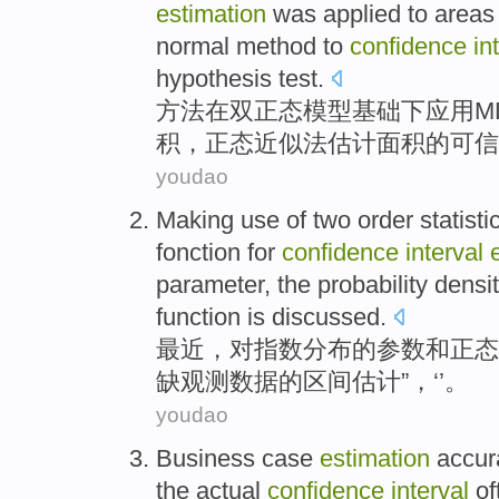
estimation
was
applied
to
areas
normal
method
to
confidence
in
hypothesis
test
.
方法
在
双正
态
模型
基础
下
应用
M
积
，正态
近似
法
估计面积的
可信
youdao
Making use
of
two order
statisti
fonction for
confidence
interval
parameter
, the probability densi
function is
discussed
.
最近，对指数分布
的
参数
和正态
缺观测
数据
的
区间
估计”，‘’。
youdao
Business
case
estimation
accur
the
actual
confidence
interval
of