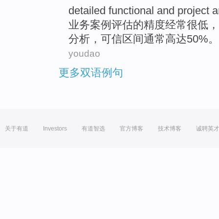
detailed
functional
and project
a
业务
案例
评估
的
精度
经常
很
低
，
分析
，
可信
区间
通常
高达50%。
youdao
更多双语例句
关于有道
Investors
有道智选
官方博客
技术博客
诚聘英