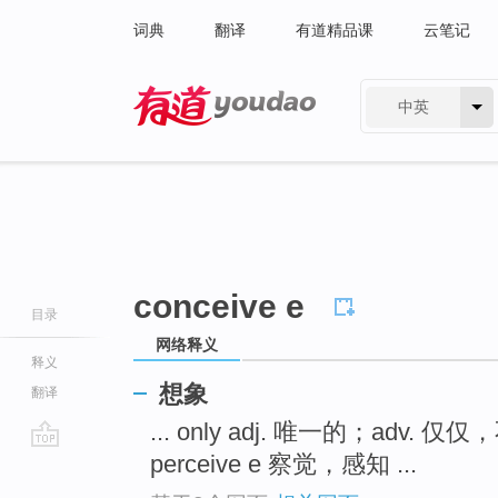
词典
翻译
有道精品课
云笔记
中英
有道 - 网易旗下搜索
conceive e
目录
网络释义
释义
想象
翻译
... only adj. 唯一的；adv. 仅
perceive e 察觉，感知 ...
go
top